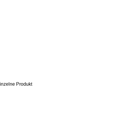
einzelne Produkt
m Versand der Artikel ist es erforderlich, dass Sie auf Anfrage einen
ändler und Apotheken im B2B-Bereich bestimmt. Eine Belieferung von Pr