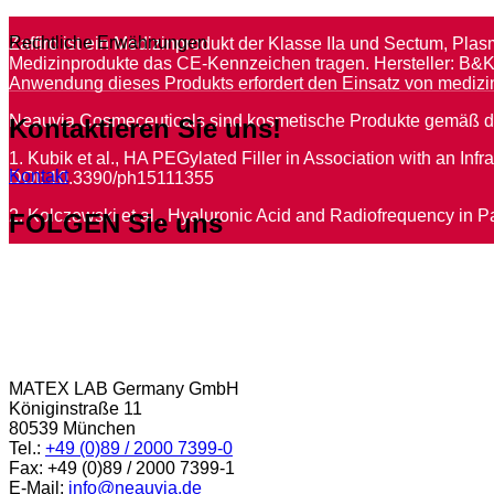
Rechtliche Erwähnungen
Zaffiro ist ein Medizinprodukt der Klasse IIa und Sectum, Pl
Medizinprodukte das CE-Kennzeichen tragen. Hersteller: B&K
Anwendung dieses Produkts erfordert den Einsatz von mediz
Neauvia Cosmeceuticals sind kosmetische Produkte gemäß d
Kontaktieren
Sie uns!
1. Kubik et al., HA PEGylated Filler in Association with an I
Kontakt
DOI: 10.3390/ph15111355
2. Kolczewski et al., Hyaluronic Acid and Radiofrequency in 
FOLGEN
Sie uns
MATEX LAB Germany GmbH
Königinstraße 11
80539 München
Tel.:
+49 (0)89 / 2000 7399-0
Fax: +49 (0)89 / 2000 7399-1
E-Mail:
info@neauvia.de