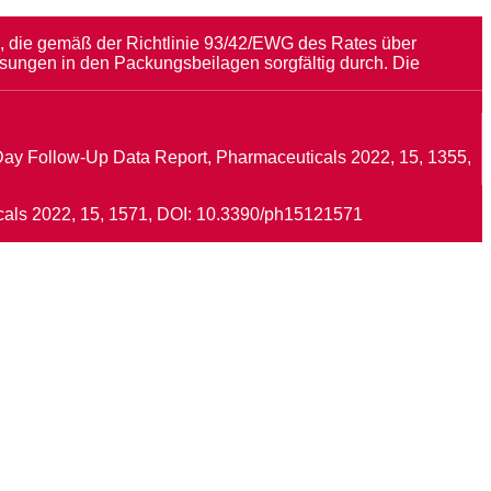
Ib, die gemäß der Richtlinie 93/42/EWG des Rates über
sungen in den Packungsbeilagen sorgfältig durch. Die
50 Day Follow-Up Data Report, Pharmaceuticals 2022, 15, 1355,
ticals 2022, 15, 1571, DOI: 10.3390/ph15121571