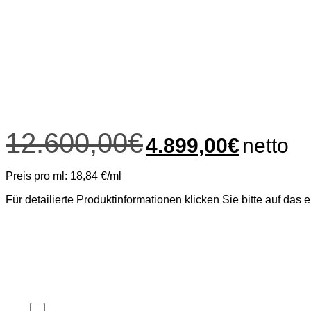
30x
Stimulate
30x
Intense
40x
Hydro Deluxe
Ursprünglicher
Aktueller
12.600,00
€
4.899,00
€
netto
Preis
Preis
war:
ist:
12.600,00€
4.899,00€.
Preis pro ml: 18,84 €/ml
Für detailierte Produktinformationen klicken Sie bitte auf das 
Medizinprodukte
Dieses Produkt gehört zur Klasse 3 der Medizinprodukte. Vor de
ausschließlich für ärztliche Fachanwender, Heilpraktiker, Großh
Bestätigen, ich bin Fachanwender.