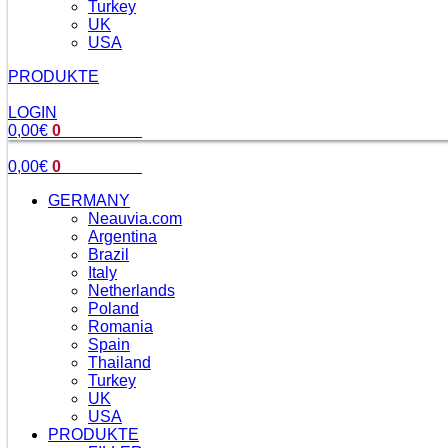
Turkey
UK
USA
PRODUKTE
LOGIN
0,00
€
0
Warenkorb
0,00
€
0
Warenkorb
GERMANY
Neauvia.com
Argentina
Brazil
Italy
Netherlands
Poland
Romania
Spain
Thailand
Turkey
UK
USA
PRODUKTE