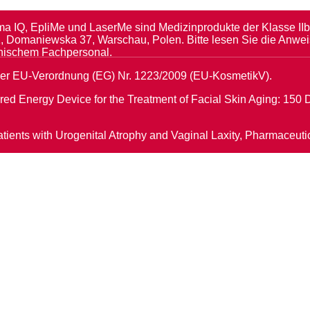
asma IQ, EpliMe und LaserMe sind Medizinprodukte der Klasse I
, Domaniewska 37, Warschau, Polen. Bitte lesen Sie die Anwei
inischem Fachpersonal.
er EU-Verordnung (EG) Nr. 1223/2009 (EU-KosmetikV).
nfrared Energy Device for the Treatment of Facial Skin Aging: 1
Patients with Urogenital Atrophy and Vaginal Laxity, Pharmaceu