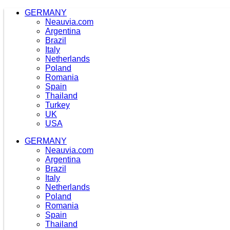
Zum
GERMANY
Inhalt
Neauvia.com
springen
Argentina
Brazil
Italy
Netherlands
Poland
Romania
Spain
Thailand
Turkey
UK
USA
GERMANY
Neauvia.com
Argentina
Brazil
Italy
Netherlands
Poland
Romania
Spain
Thailand