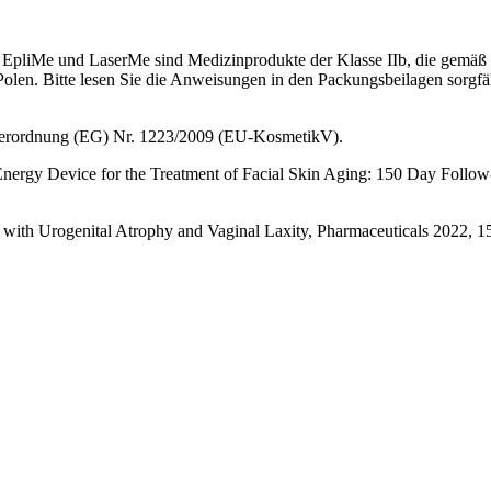
Q, EpliMe und LaserMe sind Medizinprodukte der Klasse IIb, die gemä
en. Bitte lesen Sie die Anweisungen in den Packungsbeilagen sorgfäl
Verordnung (EG) Nr. 1223/2009 (EU-KosmetikV).
d Energy Device for the Treatment of Facial Skin Aging: 150 Day Foll
ts with Urogenital Atrophy and Vaginal Laxity, Pharmaceuticals 2022,