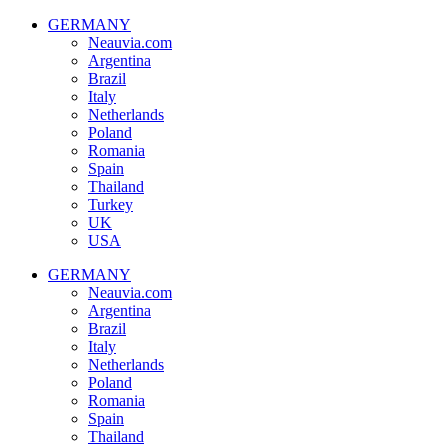
Zum
GERMANY
Inhalt
Neauvia.com
springen
Argentina
Brazil
Italy
Netherlands
Poland
Romania
Spain
Thailand
Turkey
UK
USA
GERMANY
Neauvia.com
Argentina
Brazil
Italy
Netherlands
Poland
Romania
Spain
Thailand