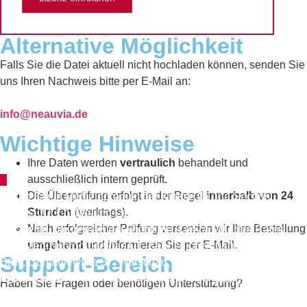
Alternative Möglichkeit
Falls Sie die Datei aktuell nicht hochladen können, senden Sie
uns Ihren Nachweis bitte per E-Mail an:
info@neauvia.de
Wichtige Hinweise
Ihre Daten werden
vertraulich
behandelt und
ausschließlich intern geprüft.
Die Überprüfung erfolgt in der Regel
innerhalb von 24
Zaffiro ist ein Medizinprodukt der Klasse IIa und Sectum,
Stunden
(werktags).
Plasma IQ, EpliMe und LaserMe sind Medizinprodukte der
Nach erfolgreicher Prüfung versenden wir Ihre Bestellung
Klasse IIb, die gemäß der Richtlinie 93/42/EWG des Rates
umgehend
und informieren Sie per E-Mail.
über Medizinprodukte das CE-Kennzeichen tragen. Hersteller:
Support-Bereich
B&K, Domaniewska 37, Warschau, Polen. Bitte lesen Sie die
Anweisungen in den Packungsbeilagen sorgfältig durch. Die
Haben Sie Fragen oder benötigen Unterstützung?
Anwendung dieses Produkts erfordert den Einsatz von